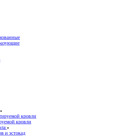
мованные
разующие
б
тируемой кровли
руемой кровли
ола
в и эстокад