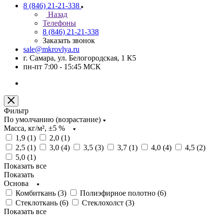
8 (846) 21-21-338
Назад
Телефоны
8 (846) 21-21-338
Заказать звонок
sale@mkrovlya.ru
г. Самара, ул. Белогородская, 1 К5
пн-пт 7:00 - 15:45 МСК
Фильтр
По умолчанию (возрастание)
Масса, кг/м², ±5 %
1,9 (
1
)
2,0 (
1
)
2,5 (
1
)
3,0 (
4
)
3,5 (
3
)
3,7 (
1
)
4,0 (
4
)
4,5 (
2
)
5,0 (
1
)
Показать все
Показать
Основа
Комбиткань (
3
)
Полиэфирное полотно (
6
)
Стеклоткань (
6
)
Стеклохолст (
3
)
Показать все