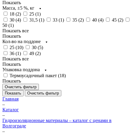
Показать
Масса, ±5 %, кг
18 (
2
)
25 (
1
)
30 (
4
)
31,5 (
1
)
33 (
1
)
35 (
2
)
40 (
4
)
45 (
2
)
50 (
1
)
Показать все
Показать
Кол-во на поддоне
25 (
10
)
30 (
5
)
36 (
1
)
49 (
2
)
Показать все
Показать
Упаковка поддона
Термоусадочный пакет (
18
)
Показать
Очистить фильтр
Показать
Очистить фильтр
Главная
–
Каталог
–
Гидроизоляционные материалы – каталог с ценами в
Волгограде
–