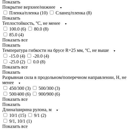
Показать
Покрытие верхнее/нижнее
Пленка/пленка (
10
)
Сланец/пленка (
8
)
Показать
Теплостойкость, °C, не менее
100.0 (
6
)
80.0 (
8
)
85.0 (
4
)
Показать все
Показать
Температура гибкости на брусе R=25 мм, °C, не выше
-15.0 (
4
)
-20.0 (
4
)
-25.0 (
2
)
0.0 (
8
)
Показать все
Показать
Разрывная сила в продольном/поперечном направлении, H, не
менее
450/300 (
3
)
500/300 (
3
)
500/400 (
6
)
900/900 (
6
)
Показать все
Показать
Длина/ширина рулона, м
10/1 (
15
)
9/1 (
2
)
9/1, 10/1 (
1
)
Показать все