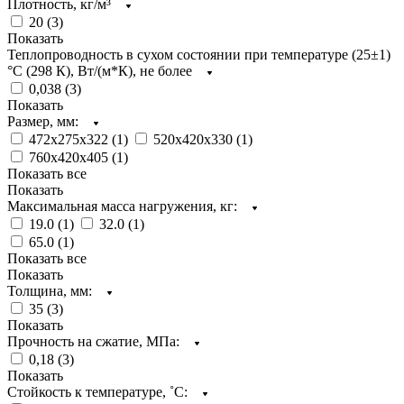
Плотность, кг/м³
20 (
3
)
Показать
Теплопроводность в сухом состоянии при температуре (25±1)
°С (298 К), Вт/(м*К), не более
0,038 (
3
)
Показать
Размер, мм:
472х275х322 (
1
)
520х420х330 (
1
)
760х420х405 (
1
)
Показать все
Показать
Максимальная масса нагружения, кг:
19.0 (
1
)
32.0 (
1
)
65.0 (
1
)
Показать все
Показать
Толщина, мм:
35 (
3
)
Показать
Прочность на сжатие, МПа:
0,18 (
3
)
Показать
Стойкость к температуре, ˚С: