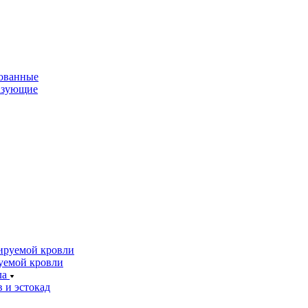
ованные
азующие
ируемой кровли
уемой кровли
ла
 и эстокад