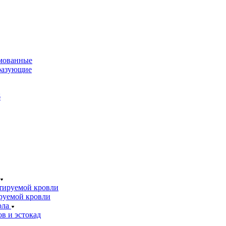
мованные
разующие
б
тируемой кровли
руемой кровли
ола
в и эстокад