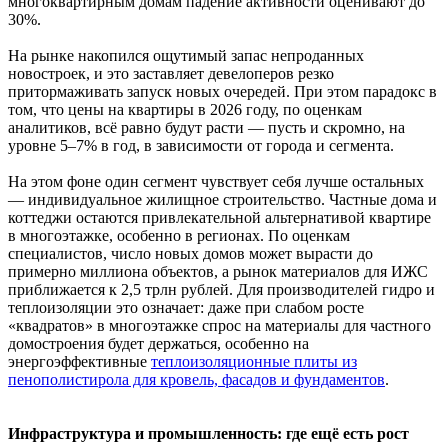
многоквартирным домам падение активности оценивают до
30%.
На рынке накопился ощутимый запас непроданных
новостроек, и это заставляет девелоперов резко
притормаживать запуск новых очередей. При этом парадокс в
том, что цены на квартиры в 2026 году, по оценкам
аналитиков, всё равно будут расти — пусть и скромно, на
уровне 5–7% в год, в зависимости от города и сегмента.
На этом фоне один сегмент чувствует себя лучше остальных
— индивидуальное жилищное строительство. Частные дома и
коттеджи остаются привлекательной альтернативой квартире
в многоэтажке, особенно в регионах. По оценкам
специалистов, число новых домов может вырасти до
примерно миллиона объектов, а рынок материалов для ИЖС
приближается к 2,5 трлн рублей. Для производителей гидро и
теплоизоляции это означает: даже при слабом росте
«квадратов» в многоэтажке спрос на материалы для частного
домостроения будет держаться, особенно на
энергоэффективные
теплоизоляционные плиты из
пенополистирола для кровель, фасадов и фундаментов
.
Инфраструктура и промышленность: где ещё есть рост